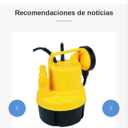
Recomendaciones de noticias
¿Qué hace que una bomba de acuario sea
esencial para un tanque próspero y
saludable?
Ver más >>

