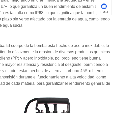
rga, mejorando en gran medida la seguridad y el servicio.
l B/F, lo que garantiza un buen rendimiento de aislamiento y
E-Mail
ión es tan alta como IP68, lo que significa que la bomba puede
plazo sin verse afectado por la entrada de agua, cumpliendo
e agua sucia.
mba. El cuerpo de la bomba está hecho de acero inoxidable, lo
istiendo eficazmente la erosión de diversos productos químicos.
ileno (PP) y acero inoxidable. polipropileno tiene buena
ene mayor resistencia y resistencia al desgaste. permitiendo a
e y el rotor están hechos de acero al carbono 45#. o hierro
transmisión durante el funcionamiento a alta velocidad. como
d de cada material para garantizar el rendimiento general de