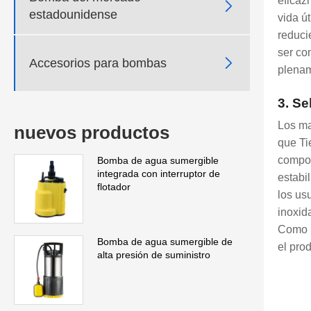
eficaz

estadounidense
vida ú
reduci
ser co

Accesorios para bombas
plenam
3. Se
Los ma
nuevos productos
que Ti
compon
Bomba de agua sumergible
integrada con interruptor de
estabi
flotador
los us
inoxid
Como p
Bomba de agua sumergible de
el pro
alta presión de suministro