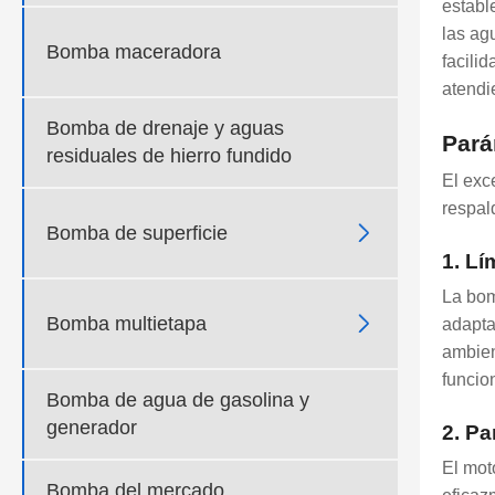
establ
las ag
Bomba maceradora
facili
atendi
Bomba de drenaje y aguas
Pará
residuales de hierro fundido
El exc
respal

Bomba de superficie
1. Lí
La bom

Bomba multietapa
adapta
ambien
funcio
Bomba de agua de gasolina y
generador
2. Pa
El mot
Bomba del mercado