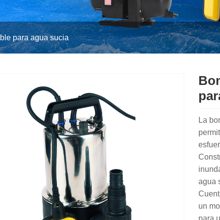
le para agua sucia
Bom
par
La bo
permit
esfuer
Constr
inunda
agua 
Cuenta
un mot
para u