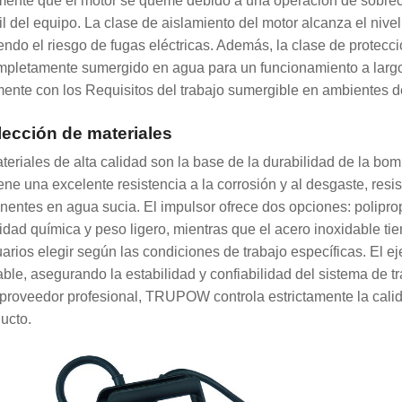
mente que el motor se queme debido a una operación de sobreca
til del equipo. La clase de aislamiento del motor alcanza el nive
endo el riesgo de fugas eléctricas. Además, la clase de protecc
mpletamente sumergido en agua para un funcionamiento a largo 
ente con los Requisitos del trabajo sumergible en ambientes d
lección de materiales
teriales de alta calidad son la base de la durabilidad de la bo
ene una excelente resistencia a la corrosión y al desgaste, res
entes en agua sucia. El impulsor ofrece dos opciones: poliprop
lidad química y peso ligero, mientras que el acero inoxidable ti
uarios elegir según las condiciones de trabajo específicas. El ej
able, asegurando la estabilidad y confiabilidad del sistema de 
roveedor profesional, TRUPOW controla estrictamente la calida
ducto.