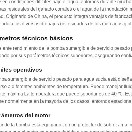
e en condiciones difíciles bajo el agua. entornos durante mucho
uas residuales del ganado corrales o el agua de la inundació
dad. Originario de China, el producto integra ventajas de fabrica
endo a los diversos drenajes necesidades de los mercados glob
metros técnicos básicos
elente rendimiento de la bomba sumergible de servicio pes
dado por sus parámetros técnicos superiores, asegurando confia
mites operativos
ba sumergible de servicio pesado para agua sucia está diseñad
rse a diferentes ambientes de temperatura. Puede manejar flui
te máxima La temperatura que puede soportar es de 40 ℃. Esta
ne normalmente en la mayoría de los casos. entornos estacional
rámetros del motor
or de la bomba está equipado con un protector de sobrecarga i